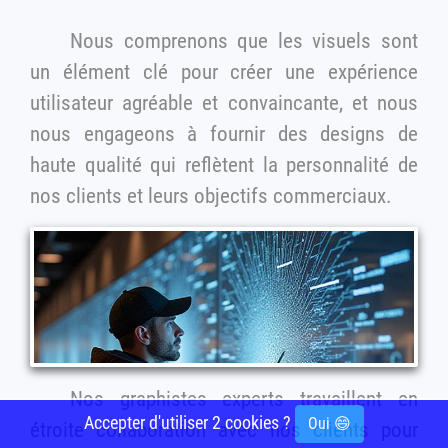
Nous comprenons que les visuels sont
un élément clé pour créer une expérience
utilisateur agréable et convaincante, et nous
nous engageons à fournir des designs de
haute qualité qui reflètent la personnalité de
nos clients et leurs objectifs commerciaux.
Nos graphistes experts travaillent en
Accepter d'utiliser 2 cookies ?
Oui 😄
étroite collaboration avec nos clients pour