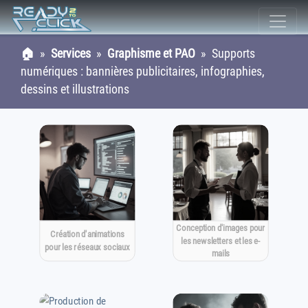
🏠
»
Services
»
Graphisme et PAO
» Supports
numériques : bannières publicitaires, infographies,
dessins et illustrations
Conception d'images pour
Création d'animations
les newsletters et les e-
pour les réseaux sociaux
mails