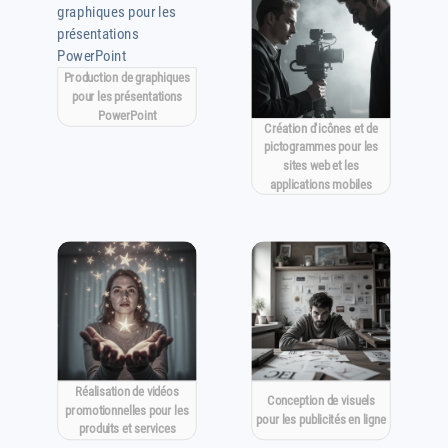
Production de graphiques
pour les présentations
PowerPoint
Création d'icônes et de
pictogrammes pour les
sites web et les
applications mobiles
Réalisation de vidéos
Conception de visuels
promotionnelles pour les
pour les publicités en ligne
produits et services