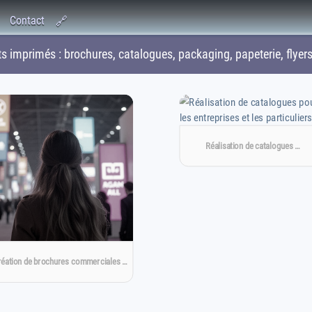
Contact
🔗
 imprimés : brochures, catalogues, packaging, papeterie, flyer
Réalisation de catalogues …
éation de brochures commerciales …