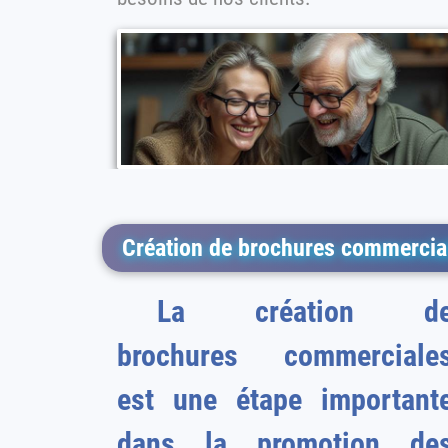
Création de brochures commercial
La création d
brochures commerciale
est une étape important
dans la promotion des