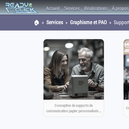
Accueil
Services
Réalisations
À propos
🏠
»
Services
»
Graphisme et PAO
» Supports
Conception de supports de
Cr
communication papier personnalisés …