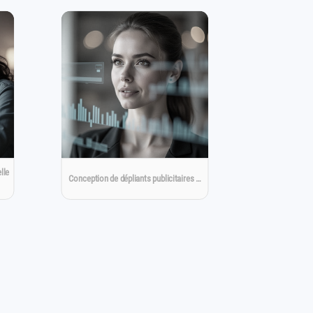
lle
Conception de dépliants publicitaires …