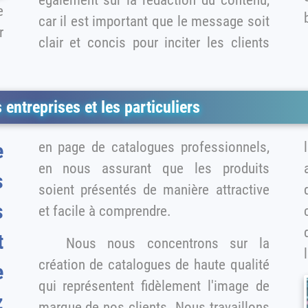
e
car il est important que le message soit
clair et concis pour inciter les clients
 entreprises et les particuliers
en page de catalogues professionnels,
les
e
en nous assurant que les produits
s
soient présentés de manière attractive
qu
s
et facile à comprendre.
t
Nous nous concentrons sur la
création de catalogues de haute qualité
e
qui représentent fidèlement l'image de
z
marque de nos clients. Nous travaillons