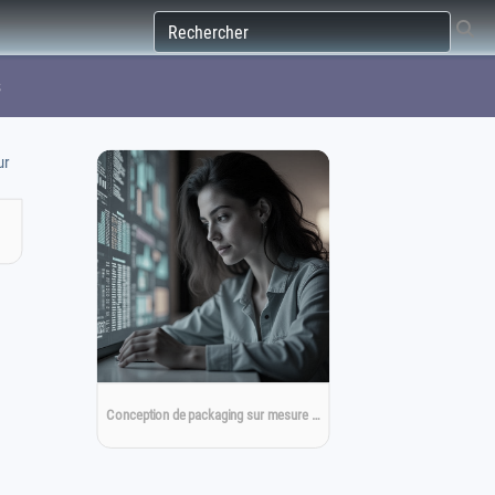
s
Conception de packaging sur mesure …