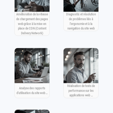
Amélioration de la vitesse
Diagnostic et résolution
de chargement des pages
de problèmes liés à
web grâce à la mise en
l'ergonomie et à la
place de CDN (Content
navigation du site web
Delivery Network)
Réalisation de tests de
Analyse des rapports
performance sur les
d'utilisation du site web …
applications web …