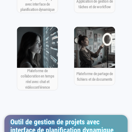
Application de gestion de
avec interface de
tâches et de workflow
planification dynamique
Plateforme de
Plateforme de partage de
collaboration en temps
fichiers et de documents
réel avec chat et
vidéoconférence
Outil de gestion de projets avec
interface de planification dynamique