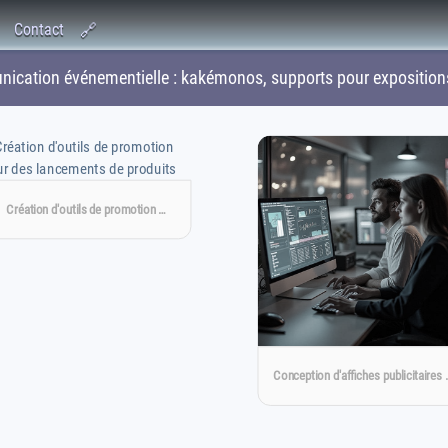
Contact
🔗
ation événementielle : kakémonos, supports pour expositions 
Création d'outils de promotion …
Conception d'affiches publicitaires 