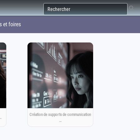
et foires
Création de supports de communication
…
…