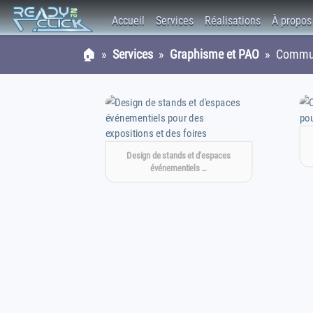
Accueil
Services
Réalisations
À propos
🏠
»
Services
»
Graphisme et PAO
» Communic
Design de stands et d'espaces
événementiels …