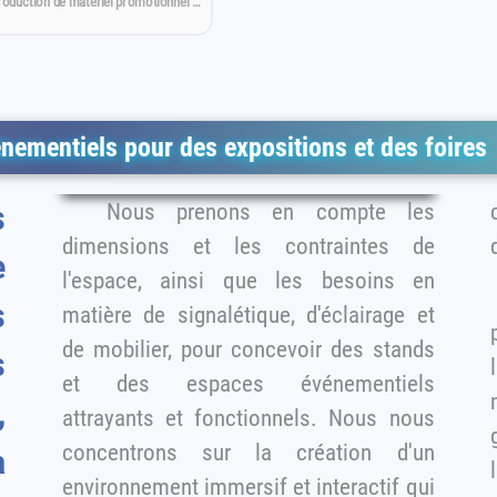
roduction de matériel promotionnel …
nementiels pour des expositions et des foires
Nous prenons en compte les
c
s
dimensions et les contraintes de
e
l'espace, ainsi que les besoins en
s
matière de signalétique, d'éclairage et
de mobilier, pour concevoir des stands
s
et des espaces événementiels
n
,
attrayants et fonctionnels. Nous nous
concentrons sur la création d'un
à
l
environnement immersif et interactif qui