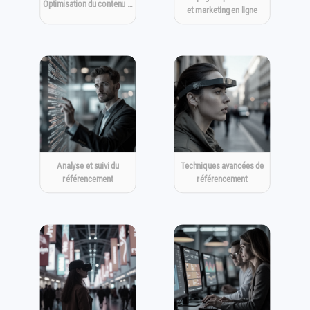
Optimisation du contenu …
et marketing en ligne
Analyse et suivi du
Techniques avancées de
référencement
référencement