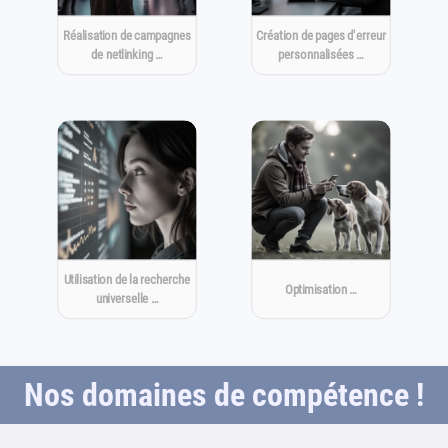
Réalisation de campagnes
Création de pages d'erreur
de netlinking …
personnalisées …
Utilisation de la recherche
Optimisation …
universelle …
Nos domaines de compétence !