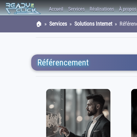
Accueil
Services
Réalisations
À propos
🏠
»
Services
»
Solutions Internet
» Référen
Référencement