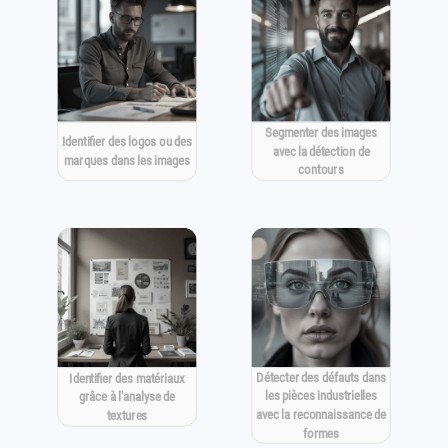
Segmenter des images
Identifier des logos ou des
avec la détection de
marques dans les images
contours
Détecter des défauts dans
Identifier des matériaux
les pièces industrielles
grâce à l'analyse de
avec la reconnaissance de
textures
formes