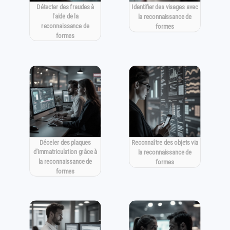
Détecter des fraudes à
Identifier des visages avec
l'aide de la
la reconnaissance de
reconnaissance de
formes
formes
Déceler des plaques
Reconnaître des objets via
d'immatriculation grâce à
la reconnaissance de
la reconnaissance de
formes
formes