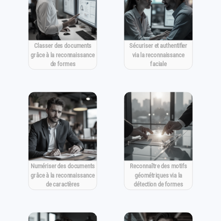
Classer des documents
Sécuriser et authentifier
grâce à la reconnaissance
via la reconnaissance
de formes
faciale
Numériser des documents
Reconnaître des motifs
grâce à la reconnaissance
géométriques via la
de caractères
détection de formes