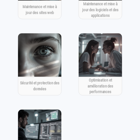
Maintenance et mise à
Maintenance et mise à
jour des logiciels et des
jour des sites web
applications
Optimisation et
Sécurité et protection des
amélioration des
données
performances