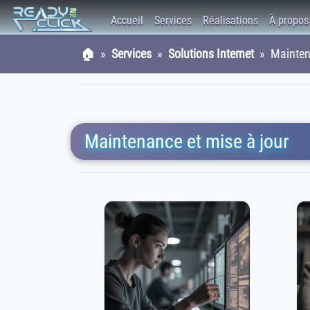
Accueil
Services
Réalisations
À propos
🏠
»
Services
»
Solutions Internet
» Maintena
Maintenance et mise à jour