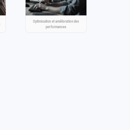
Optimisation et amélioration des
s
performances