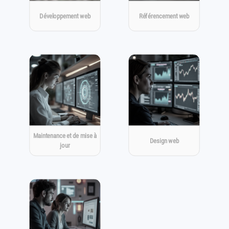
Développement web
Référencement web
Maintenance et de mise à
Design web
jour